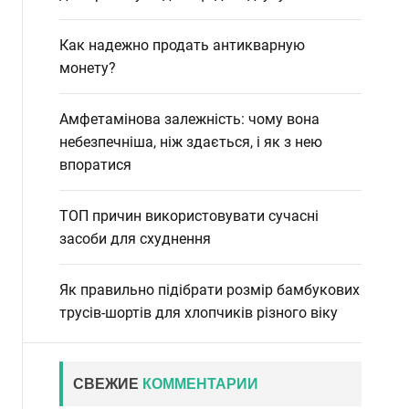
Как надежно продать антикварную
монету?
Амфетамінова залежність: чому вона
небезпечніша, ніж здається, і як з нею
впоратися
ТОП причин використовувати сучасні
засоби для схуднення
Як правильно підібрати розмір бамбукових
трусів-шортів для хлопчиків різного віку
СВЕЖИЕ
КОММЕНТАРИИ