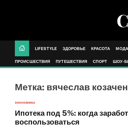
S
k
С
i
p
t
o
c
LIFESTYLE
ЗДОРОВЬЕ
КРАСОТА
МОД
o
n
ПРОИСШЕСТВИЯ
ПУТЕШЕСТВИЯ
СПОРТ
ШОУ-Б
t
e
n
Метка:
вячеслав козачен
t
ЭКОНОМИКА
Ипотека под 5%: когда заработ
воспользоваться