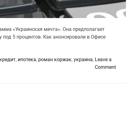
рамма «Украинская мечта». Она предполагает
 под 5 процентов. Как анонсировали в Офисе
 кредит
,
ипотека
,
роман коржак
,
украина
,
Leave a
o
Comment
n
И
п
о
т
е
к
а
п