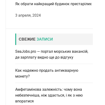
Як обрати найкращий будинок престарілих
3 апреля, 2024
СВЕЖИЕ
ЗАПИСИ
SeaJobs.pro — портал морських вакансій,
де зарплату видно ще до відгуку
Как надежно продать антикварную
монету?
Амфетамінова залежність: чому вона
небезпечніша, ніж здається, і як з нею
впоратися