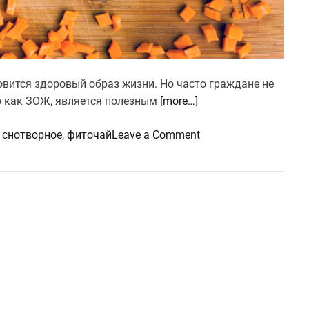
новится здоровый образ жизни. Но часто граждане не
о как ЗОЖ, является полезным
[more…]
o
,
снотворное
,
фиточай
Leave a Comment
n
З
О
Ж
:
в
с
е
л
и