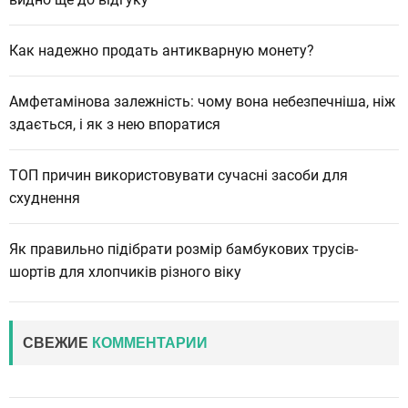
Как надежно продать антикварную монету?
Амфетамінова залежність: чому вона небезпечніша, ніж
здається, і як з нею впоратися
ТОП причин використовувати сучасні засоби для
схуднення
Як правильно підібрати розмір бамбукових трусів-
шортів для хлопчиків різного віку
СВЕЖИЕ
КОММЕНТАРИИ