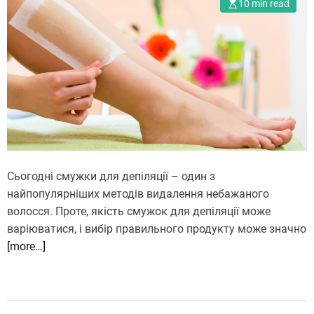
10 min read
Сьогодні смужки для депіляції – один з
найпопулярніших методів видалення небажаного
волосся. Проте, якість смужок для депіляції може
варіюватися, і вибір правильного продукту може значно
[more…]