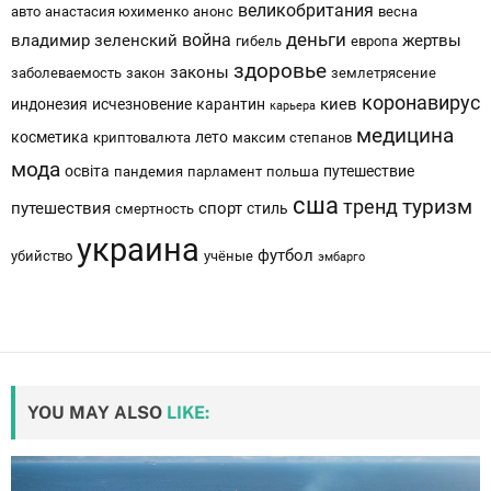
великобритания
авто
анастасия юхименко
анонс
весна
деньги
война
владимир зеленский
жертвы
гибель
европа
здоровье
законы
заболеваемость
закон
землетрясение
коронавирус
киев
индонезия
исчезновение
карантин
карьера
медицина
косметика
лето
криптовалюта
максим степанов
мода
освіта
путешествие
пандемия
парламент
польша
сша
тренд
туризм
путешествия
спорт
стиль
смертность
украина
футбол
убийство
учёные
эмбарго
YOU MAY ALSO
LIKE: