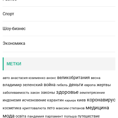
Спорт
Шоу-бизнес
Экономика
МЕТКИ
великобритания
авто
анастасия юхименко
анонс
весна
деньги
война
владимир зеленский
жертвы
гибель
европа
здоровье
законы
заболеваемость
закон
землетрясение
коронавирус
киев
индонезия
исчезновение
карантин
карьера
медицина
косметика
лето
криптовалюта
максим степанов
мода
освіта
путешествие
пандемия
парламент
польша