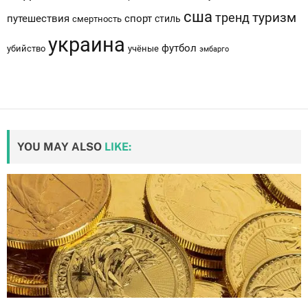
сша
тренд
туризм
путешествия
спорт
стиль
смертность
украина
футбол
убийство
учёные
эмбарго
YOU MAY ALSO
LIKE: