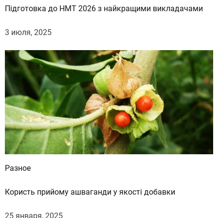
Підготовка до НМТ 2026 з найкращими викладачами
к
3 июля, 2025
Разное
Користь прийому ашваганди у якості добавки
25 января, 2025