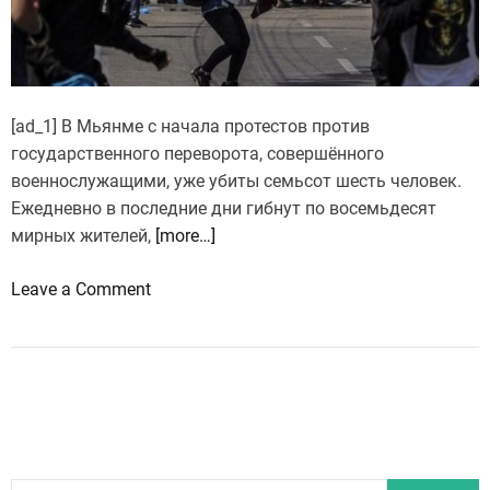
п
р
о
т
[ad_1] В Мьянме с начала протестов против
е
государственного переворота, совершённого
с
военнослужащими, уже убиты семьсот шесть человек.
т
Ежедневно в последние дни гибнут по восемьдесят
ы
мирных жителей,
[more…]
п
р
o
Leave a Comment
о
n
т
В
и
М
в
ь
к
я
а
н
р
м
а