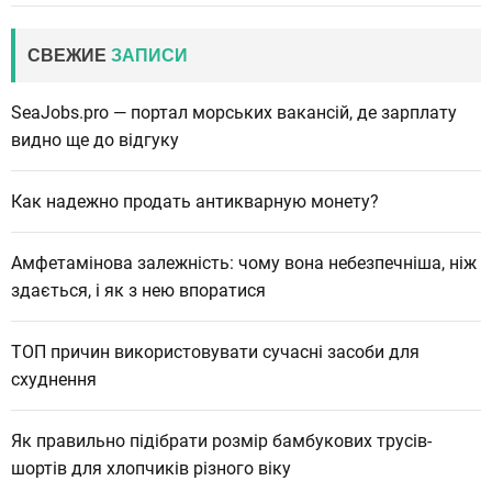
СВЕЖИЕ
ЗАПИСИ
SeaJobs.pro — портал морських вакансій, де зарплату
видно ще до відгуку
Как надежно продать антикварную монету?
Амфетамінова залежність: чому вона небезпечніша, ніж
здається, і як з нею впоратися
ТОП причин використовувати сучасні засоби для
схуднення
Як правильно підібрати розмір бамбукових трусів-
шортів для хлопчиків різного віку