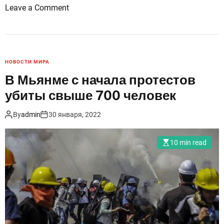
o
Leave a Comment
n
В
У
к
НОВОСТИ МИРА
р
В Мьянме с начала протестов
а
убиты свыше 700 человек
и
н
By
admin
30 января, 2022
е
н
10 min read
а
ч
а
л
и
с
ь