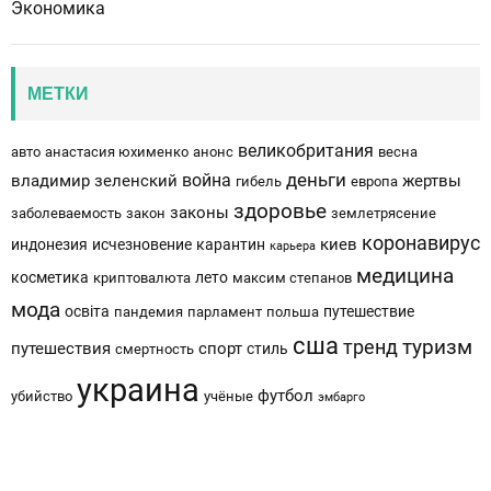
Экономика
МЕТКИ
великобритания
авто
анастасия юхименко
анонс
весна
деньги
война
владимир зеленский
жертвы
гибель
европа
здоровье
законы
заболеваемость
закон
землетрясение
коронавирус
киев
индонезия
исчезновение
карантин
карьера
медицина
косметика
лето
криптовалюта
максим степанов
мода
освіта
путешествие
пандемия
парламент
польша
сша
тренд
туризм
путешествия
спорт
стиль
смертность
украина
футбол
убийство
учёные
эмбарго