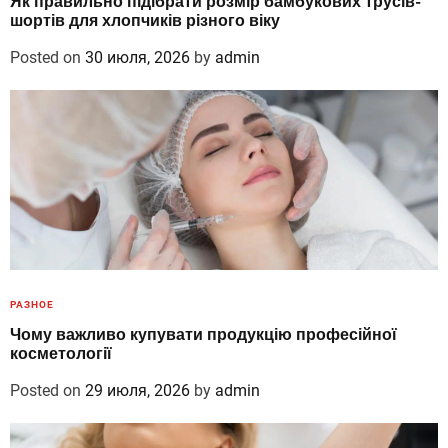
Як правильно підібрати розмір бамбукових трусів-
шортів для хлопчиків різного віку
Posted on
30 июля, 2026
by
admin
РАЗНОЕ
Чому важливо купувати продукцію професійної
косметології
Posted on
29 июля, 2026
by
admin