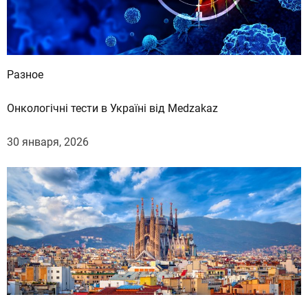
и
л
ь
н
Разное
о
з
Онкологічні тести в Україні від Medzakaz
а
н
30 января, 2026
и
м
а
т
ь
с
я
с
п
о