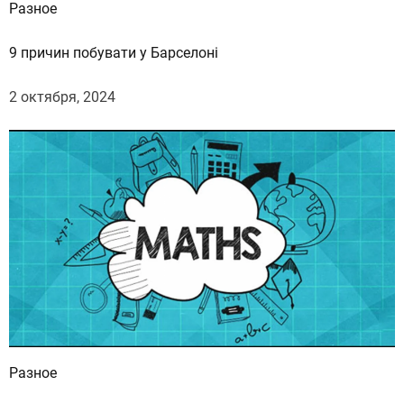
Разное
р
т
9 причин побувати у Барселоні
о
м
2 октября, 2024
в
х
о
л
о
д
н
о
е
в
р
е
Разное
м
я