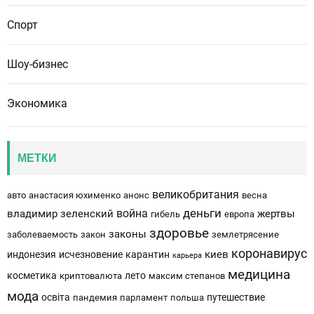
Спорт
Шоу-бизнес
Экономика
МЕТКИ
великобритания
авто
анастасия юхименко
анонс
весна
деньги
война
владимир зеленский
жертвы
гибель
европа
здоровье
законы
заболеваемость
закон
землетрясение
коронавирус
киев
индонезия
исчезновение
карантин
карьера
медицина
косметика
лето
криптовалюта
максим степанов
мода
освіта
путешествие
пандемия
парламент
польша