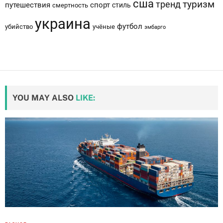
сша
тренд
туризм
путешествия
спорт
стиль
смертность
украина
футбол
убийство
учёные
эмбарго
YOU MAY ALSO
LIKE: