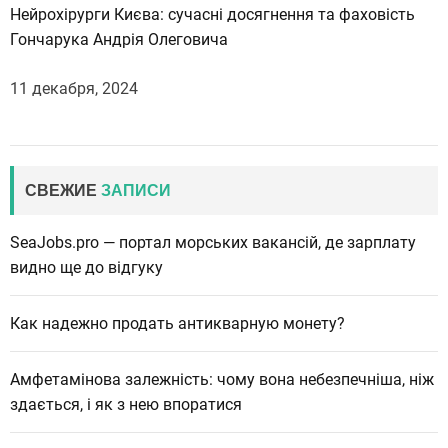
Нейрохірурги Києва: сучасні досягнення та фаховість
Гончарука Андрія Олеговича
11 декабря, 2024
СВЕЖИЕ
ЗАПИСИ
SeaJobs.pro — портал морських вакансій, де зарплату
видно ще до відгуку
Как надежно продать антикварную монету?
Амфетамінова залежність: чому вона небезпечніша, ніж
здається, і як з нею впоратися