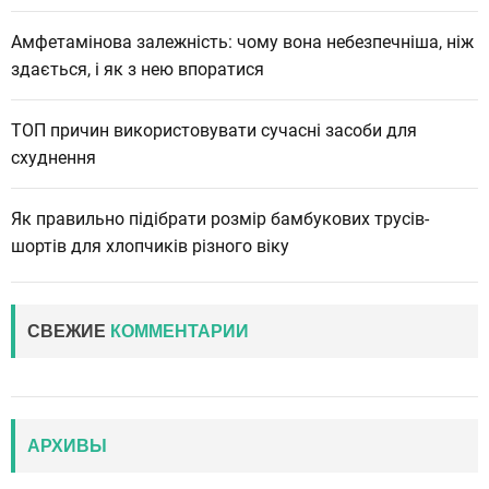
Амфетамінова залежність: чому вона небезпечніша, ніж
здається, і як з нею впоратися
ТОП причин використовувати сучасні засоби для
схуднення
Як правильно підібрати розмір бамбукових трусів-
шортів для хлопчиків різного віку
СВЕЖИЕ
КОММЕНТАРИИ
АРХИВЫ