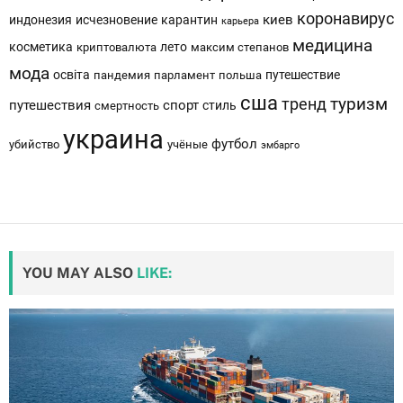
коронавирус
киев
индонезия
исчезновение
карантин
карьера
медицина
косметика
лето
криптовалюта
максим степанов
мода
освіта
путешествие
пандемия
парламент
польша
сша
тренд
туризм
путешествия
спорт
стиль
смертность
украина
футбол
убийство
учёные
эмбарго
YOU MAY ALSO
LIKE: