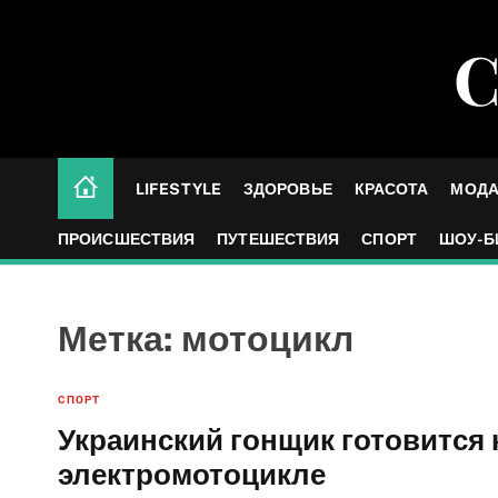
S
k
С
i
p
t
o
c
LIFESTYLE
ЗДОРОВЬЕ
КРАСОТА
МОД
o
n
ПРОИСШЕСТВИЯ
ПУТЕШЕСТВИЯ
СПОРТ
ШОУ-Б
t
e
n
Метка:
мотоцикл
t
СПОРТ
Украинский гонщик готовится 
электромотоцикле