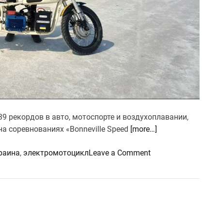
39 рекордов в авто, мотоспорте и воздухоплавании,
на соревнованиях «Bonneville Speed
[more…]
o
раина
,
электромотоцикл
Leave a Comment
n
У
к
р
а