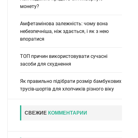
монету?
Амфетамінова залежність: чому вона
небезпечніша, ніж здається, і як з нею
впоратися
ТОП причин використовувати сучасні
засоби для схуднення
Як правильно підібрати розмір бамбукових
трусів-шортів для хлопчиків різного віку
СВЕЖИЕ
КОММЕНТАРИИ