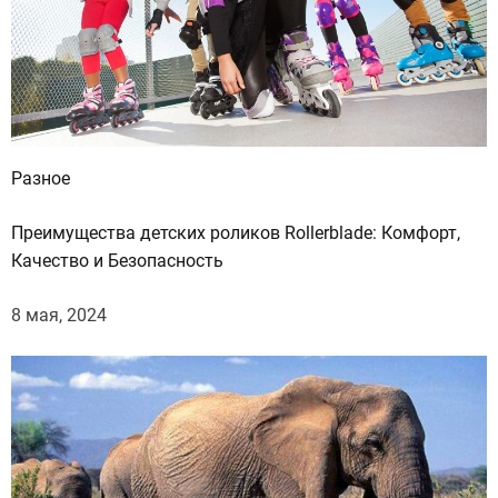
ж
ч
и
н
ы
ц
е
Разное
н
я
Преимущества детских роликов Rollerblade: Комфорт,
т
Качество и Безопасность
в
д
8 мая, 2024
е
в
у
ш
к
а