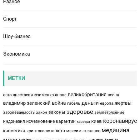
Разное
Спорт
Шоу-бизнес
Экономика
МЕТКИ
великобритания
авто
анастасия юхименко
анонс
весна
деньги
война
владимир зеленский
жертвы
гибель
европа
здоровье
законы
заболеваемость
закон
землетрясение
коронавирус
киев
индонезия
исчезновение
карантин
карьера
медицина
косметика
лето
криптовалюта
максим степанов
мода