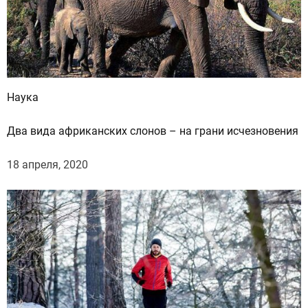
х
б
о
л
ь
ш
Наука
е
в
Два вида африканских слонов – на грани исчезновения
с
е
18 апреля, 2020
г
о