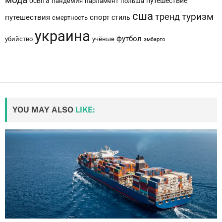
освіта
путешествие
пандемия
парламент
польша
сша
тренд
туризм
путешествия
спорт
стиль
смертность
украина
футбол
убийство
учёные
эмбарго
YOU MAY ALSO
LIKE: