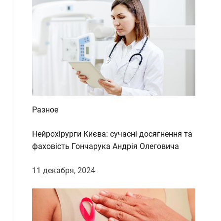
Разное
Нейрохірурги Києва: сучасні досягнення та
фаховість Гончарука Андрія Олеговича
11 декабря, 2024