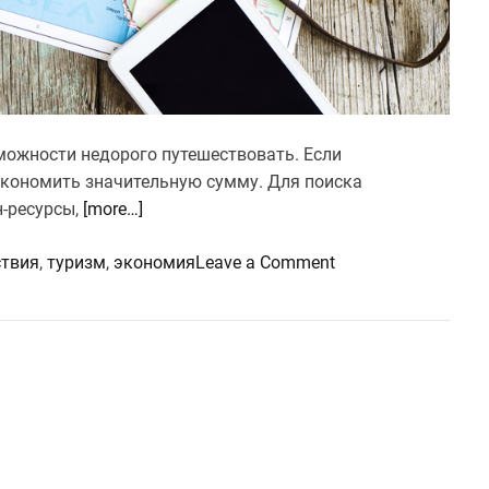
зможности недорого путешествовать. Если
экономить значительную сумму. Для поиска
н-ресурсы,
[more…]
o
ствия
,
туризм
,
экономия
Leave a Comment
n
К
а
к
з
н
а
ч