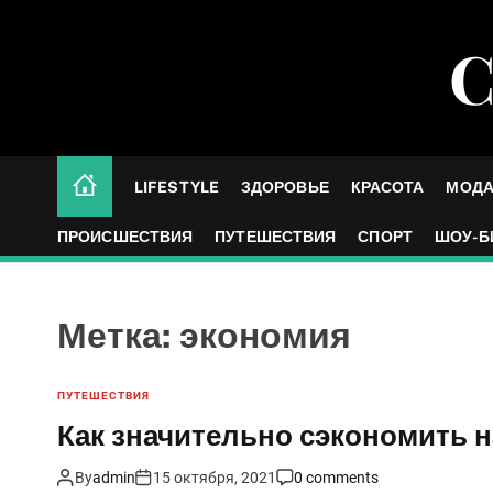
S
k
С
i
p
t
o
c
LIFESTYLE
ЗДОРОВЬЕ
КРАСОТА
МОД
o
n
ПРОИСШЕСТВИЯ
ПУТЕШЕСТВИЯ
СПОРТ
ШОУ-Б
t
e
n
Метка:
экономия
t
ПУТЕШЕСТВИЯ
Как значительно сэкономить н
By
admin
15 октября, 2021
0 comments