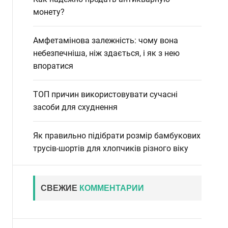
монету?
Амфетамінова залежність: чому вона
небезпечніша, ніж здається, і як з нею
впоратися
ТОП причин використовувати сучасні
засоби для схуднення
Як правильно підібрати розмір бамбукових
трусів-шортів для хлопчиків різного віку
СВЕЖИЕ
КОММЕНТАРИИ