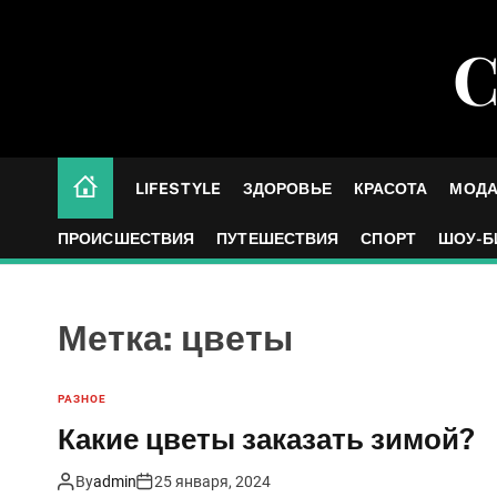
S
k
С
i
p
t
o
c
LIFESTYLE
ЗДОРОВЬЕ
КРАСОТА
МОД
o
n
ПРОИСШЕСТВИЯ
ПУТЕШЕСТВИЯ
СПОРТ
ШОУ-Б
t
e
n
Метка:
цветы
t
РАЗНОЕ
Какие цветы заказать зимой?
By
admin
25 января, 2024