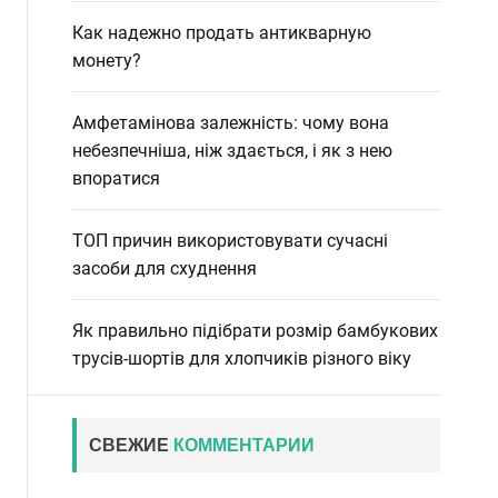
Как надежно продать антикварную
монету?
Амфетамінова залежність: чому вона
небезпечніша, ніж здається, і як з нею
впоратися
ТОП причин використовувати сучасні
засоби для схуднення
Як правильно підібрати розмір бамбукових
трусів-шортів для хлопчиків різного віку
СВЕЖИЕ
КОММЕНТАРИИ