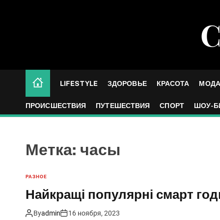
S
k
С
i
p
t
o
c
LIFESTYLE
ЗДОРОВЬЕ
КРАСОТА
МОД
o
n
ПРОИСШЕСТВИЯ
ПУТЕШЕСТВИЯ
СПОРТ
ШОУ-Б
t
e
n
Метка:
часы
t
РАЗНОЕ
Найкращі популярні смарт го
By
admin
16 ноября, 2023