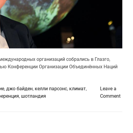
 международных организаций собрались в Глазго,
ью Конференции Организации Объединённых Наций
ие
,
джо байден
,
келли парсонс
,
климат
,
Leave a
o
ференция
,
шотландия
Comment
n
М
е
ж
д