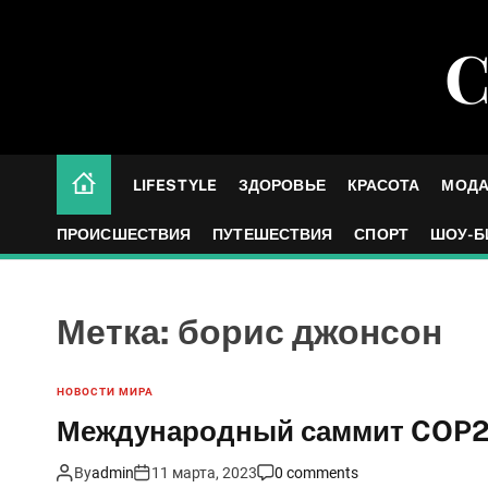
S
k
С
i
p
t
o
c
LIFESTYLE
ЗДОРОВЬЕ
КРАСОТА
МОД
o
n
ПРОИСШЕСТВИЯ
ПУТЕШЕСТВИЯ
СПОРТ
ШОУ-Б
t
e
n
Метка:
борис джонсон
t
НОВОСТИ МИРА
Международный саммит COP26
By
admin
11 марта, 2023
0 comments