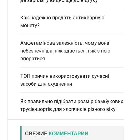
де зарплату видно ще до відгуку
Как надежно продать антикварную
монету?
Амфетамінова залежність: чому вона
небезпечніша, ніж здається, і як з нею
впоратися
ТОП причин використовувати сучасні
засоби для схуднення
Як правильно підібрати розмір бамбукових
трусів-шортів для хлопчиків різного віку
СВЕЖИЕ
КОММЕНТАРИИ