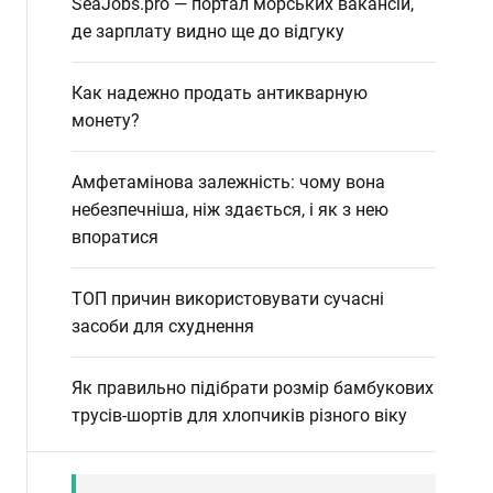
SeaJobs.pro — портал морських вакансій,
де зарплату видно ще до відгуку
Как надежно продать антикварную
монету?
Амфетамінова залежність: чому вона
небезпечніша, ніж здається, і як з нею
впоратися
ТОП причин використовувати сучасні
засоби для схуднення
Як правильно підібрати розмір бамбукових
трусів-шортів для хлопчиків різного віку