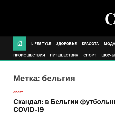
S
k
С
i
p
t
o
c
LIFESTYLE
ЗДОРОВЬЕ
КРАСОТА
МОД
o
n
ПРОИСШЕСТВИЯ
ПУТЕШЕСТВИЯ
СПОРТ
ШОУ-Б
t
e
n
Метка:
бельгия
t
СПОРТ
Скандал: в Бельгии футбольн
COVID-19