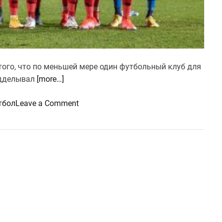
 того, что по меньшей мере один футбольный клуб для
одделывал
[more…]
o
тбол
Leave a Comment
n
С
к
а
н
д
а
л
: