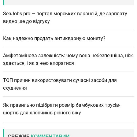
SeaJobs.pro — портал морських вакансій, де зарплату
видно ще до відгуку
Как надежно продать антикварную монету?
Амфетамінова залежність: чому вона небезпечніша, ніж
здається, і як з нею впоратися
ТОП причин використовувати сучасні засоби для
схуднення
Як правильно підібрати розмір бамбукових трусів-
шортів для хлопчиків різного віку
СВЕЖИЕ
КОММЕНТАРИИ