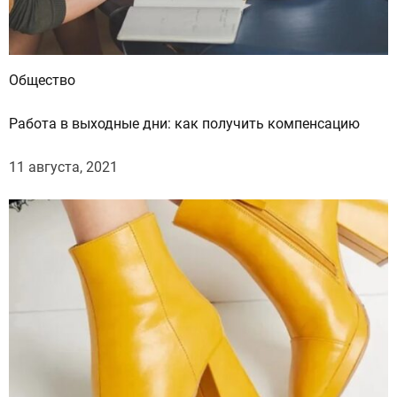
а
к
б
е
Общество
з
о
Работа в выходные дни: как получить компенсацию
п
а
11 августа, 2021
с
н
о
у
л
у
ч
ш
и
т