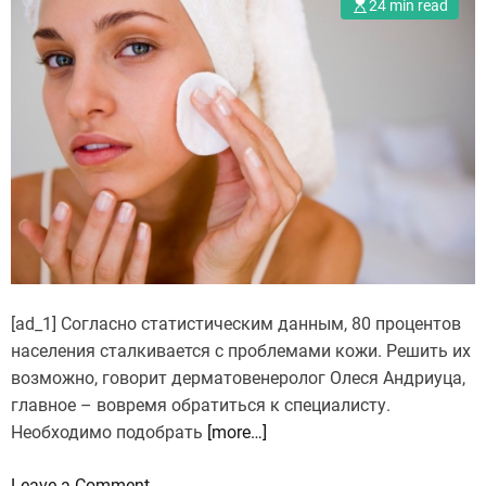
24 min read
[ad_1] Согласно статистическим данным, 80 процентов
населения сталкивается с проблемами кожи. Решить их
возможно, говорит дерматовенеролог Олеся Андриуца,
главное – вовремя обратиться к специалисту.
Необходимо подобрать
[more…]
o
Leave a Comment