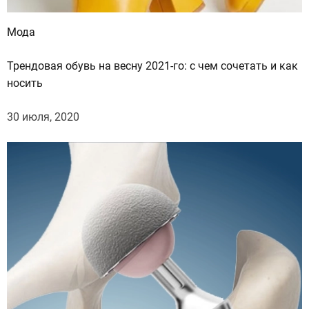
ь
с
Мода
о
с
Трендовая обувь на весну 2021-го: с чем сочетать и как
т
носить
о
я
30 июля, 2020
н
и
е