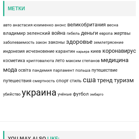
МЕТКИ
великобритания
авто
анастасия юхименко
анонс
весна
деньги
война
владимир зеленский
жертвы
гибель
европа
здоровье
законы
заболеваемость
закон
землетрясение
коронавирус
киев
индонезия
исчезновение
карантин
карьера
медицина
косметика
лето
криптовалюта
максим степанов
мода
освіта
путешествие
пандемия
парламент
польша
сша
тренд
туризм
путешествия
спорт
стиль
смертность
украина
футбол
убийство
учёные
эмбарго
YOU MAY ALSO
LIKE: